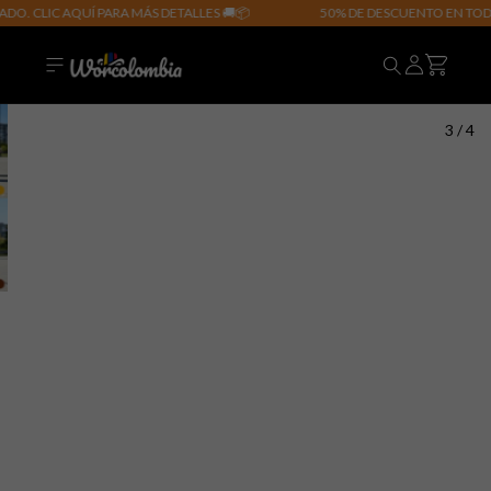
QUÍ PARA MÁS DETALLES 🚚📦
50% DE DESCUENTO EN TODOS LOS PERF
4
/
4