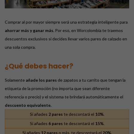
Comprar al por mayor siempre será una estrategia inteligente para
ahorrar más y ganar más
. Por eso, en Worcolombia te traemos
descuentos exclusivos si decides llevar varios pares de calzado en
una sola compra.
¿Qué debes hacer?
Solamente
añade
los pares
de zapatos a tu carrito que tengan la
etiqueta de la promoción (no importa que sean diferente
referencia o precio) y el sistema te brindará automáticamente el
descuento equivalente.
Si añades
2 pares
te descontará el
10%
.
Si añades
6 pares
te descontará el
15%
.
Si añades
12 pares
o más, te descontará el
20%.