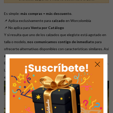
Es simple:
más compras = más descuento
.
📌 Aplica exclusivamente para
calzado
en Worcolombia
📌 No aplica para
Venta por Catálogo
Y si resulta que uno de los calzados que elegiste está agotado en
talla o modelo,
nos comunicamos contigo de inmediato
para
ofrecerte alternativas disponibles con características similares. Así
no pierdes el beneficio del descuento por cantidad
.
Eso sí, para aplicar los descuentos,
las unidades deben cumplirse
.
La promoción no depende de la disponibilidad de un modelo
específico, sino del total de pares en la compra.