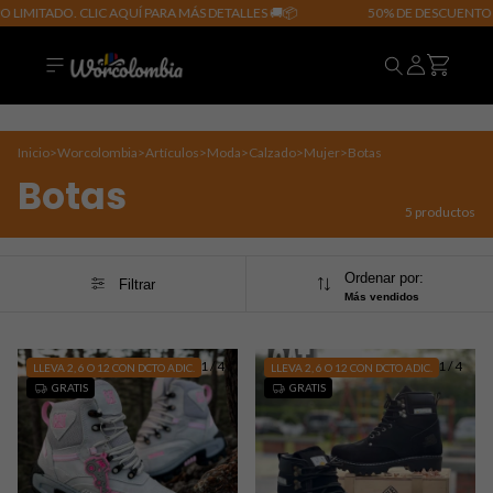
LIMITADO. CLIC AQUÍ PARA MÁS DETALLES 🚚📦
50% DE DESCUENTO E
Inicio
>
Worcolombia
>
Artículos
>
Moda
>
Calzado
>
Mujer
>
Botas
Botas
5 productos
Ordenar por:
Filtrar
Más vendidos
1
/
4
1
/
4
LLEVA 2, 6 O 12 CON DCTO ADIC.
LLEVA 2, 6 O 12 CON DCTO ADIC.
GRATIS
GRATIS