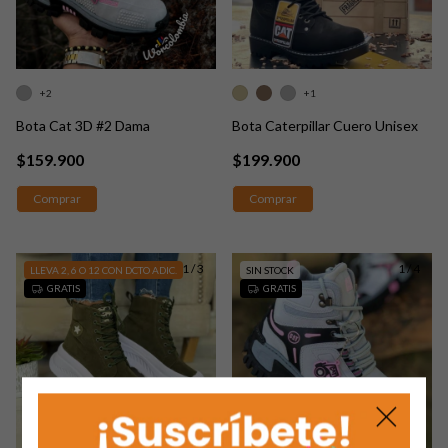
+2
+1
Bota Cat 3D #2 Dama
Bota Caterpillar Cuero Unisex
$159.900
$199.900
Comprar
Comprar
1
/
3
1
/
4
LLEVA 2, 6 O 12 CON DCTO ADIC.
SIN STOCK
GRATIS
GRATIS