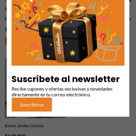
+2
Bota Tractor Converse
Bota Cat Spoiler Sintético Dama
$139.900
$169.900
Comprar
1
/
7
SIN STOCK
GRATIS
Suscríbete al newsletter
Recibe cupones y ofertas exclusivas y novedades
directamente en tu correo electrónico.
Suscribirse
Botas Jordan Unisex
$139.900