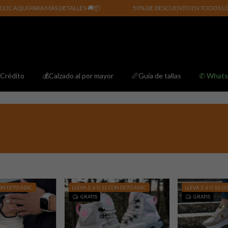
S DETALLES 🚚📦
50% DE DESCUENTO EN TODOS LOS PERFUMES. CLIC 
Crédito
💰Calzado al por mayor
📏Guía de tallas
✆ What
CON DCTO ADIC.
LLEVA 2, 6 O 12 CON DCTO ADIC.
LLEVA 2, 6 O 12 C
GRATIS
GRATIS