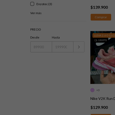
Enzotec (3)
$139.900
Ver más
Comprar
PRECIO
LLEVA 2, 6 O 12 
Desde
Hasta
GRATIS
+3
Nike V2K Run 
$129.900