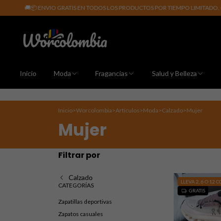
O GRATIS EN TODOS LOS PRODUCTOS POR TIEMPO LIMITADO. CLIC AQUÍ PARA MÁ
Inicio
Moda
Fragancias
Salud y Belleza
Inicio
>
Worcolombia
>
Artículos
>
Moda
>
Calzado
>
Mujer
Mujer
Filtrar por
Calzado
LLEVA 2, 6 O 12 
CATEGORÍAS
GRATIS
Zapatillas deportivas
Zapatos casuales