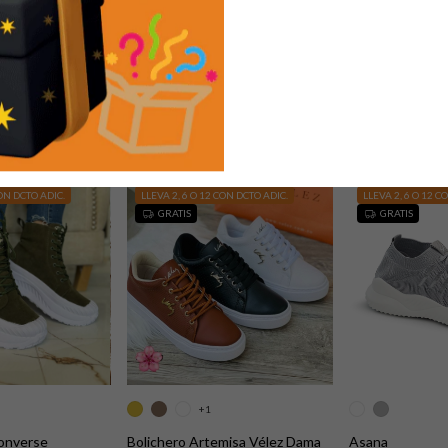
+1
r Dama
Bolichero Fashion Dama
Skechers Lisbo
$129.900
$119.900
Comprar
Comprar
CON DCTO ADIC.
LLEVA 2, 6 O 12 CON DCTO ADIC.
LLEVA 2, 6 O 12 C
GRATIS
GRATIS
+1
Converse
Bolichero Artemisa Vélez Dama
Asana