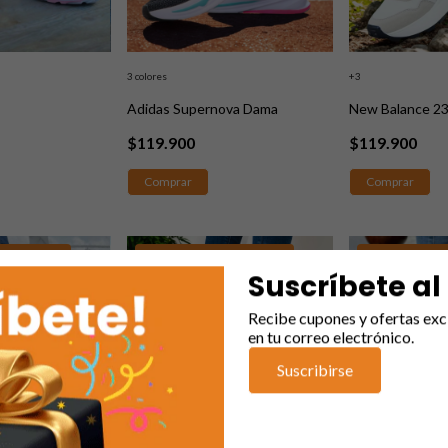
3 colores
+3
Adidas Supernova Dama
New Balance 2
$119.900
$119.900
Comprar
Comprar
CON DCTO ADIC.
LLEVA 2, 6 O 12 CON DCTO ADIC.
LLEVA 2, 6 O 12 C
GRATIS
GRATIS
Suscríbete al
Recibe cupones y ofertas exc
en tu correo electrónico.
Suscribirse