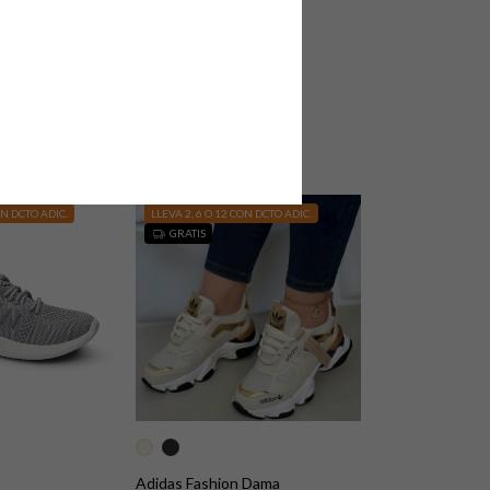
a Dama
Pantufla Vaquita
$119.900
Comprar
ON DCTO ADIC.
LLEVA 2, 6 O 12 CON DCTO ADIC.
GRATIS
Adidas Fashion Dama