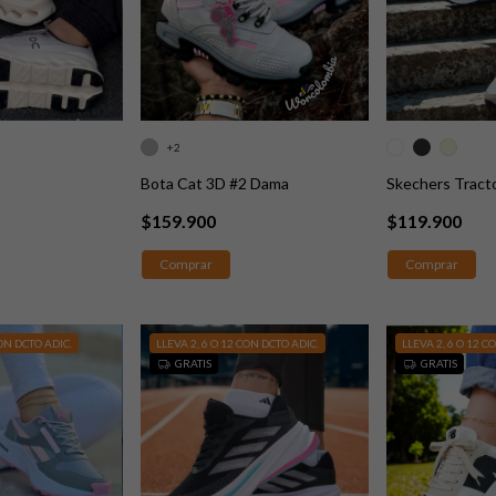
+2
a
Bota Cat 3D #2 Dama
Skechers Tract
$159.900
$119.900
Comprar
Comprar
CON DCTO ADIC.
LLEVA 2, 6 O 12 CON DCTO ADIC.
LLEVA 2, 6 O 12 C
GRATIS
GRATIS