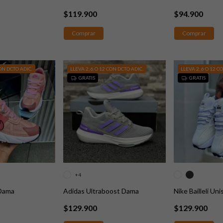
$119.900
$94.900
Comprar
Comprar
CON DCTO ADIC.
LLEVA 2, 6 O 12 CON DCTO ADIC.
LLEVA 2, 6 O 12 C
GRATIS
GRATIS
+4
Dama
Adidas Ultraboost Dama
Nike Bailleli Uni
$129.900
$129.900