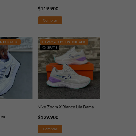
$119.900
Comprar
ON DCTO ADIC.
LLEVA 2, 6 O 12 CON DCTO ADIC.
GRATIS
Nike Zoom X Blanco Lila Dama
sex
$129.900
Comprar