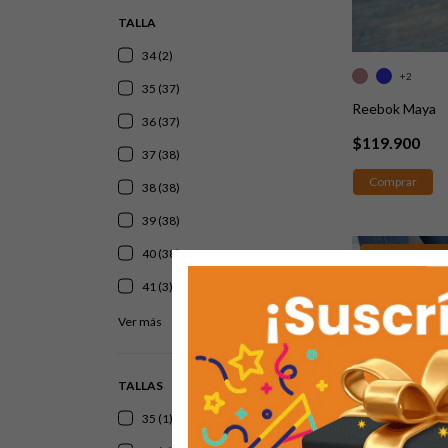
TALLA
34 (2)
+2
35 (37)
Reebok Maya
36 (37)
$119.900
37 (38)
Comprar
38 (38)
39 (38)
40 (38)
LLEVA 2, 6 O 12 
GRATIS
41 (3)
Ver más
TALLAS
35 (1)