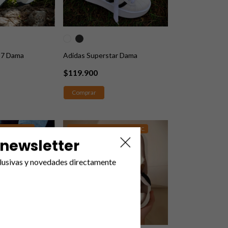
37 Dama
Adidas Superstar Dama
$119.900
Comprar
ON DCTO ADIC.
LLEVA 2, 6 O 12 CON DCTO ADIC.
GRATIS
 newsletter
lusivas y novedades directamente