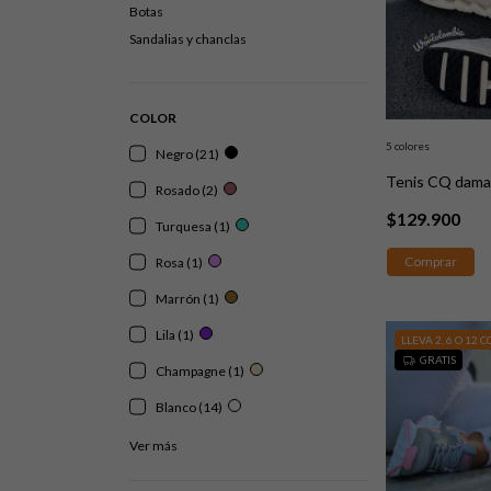
Botas
Sandalias y chanclas
COLOR
5 colores
Negro (21)
Tenis CQ dam
Rosado (2)
$129.900
Turquesa (1)
Comprar
Rosa (1)
Marrón (1)
Lila (1)
LLEVA 2, 6 O 12 
GRATIS
Champagne (1)
Blanco (14)
Ver más