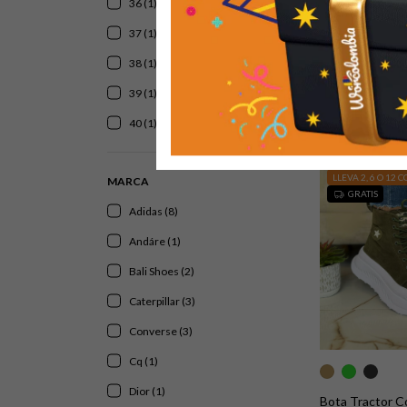
36 (1)
37 (1)
Deportivo Dio
38 (1)
$119.900
39 (1)
Comprar
40 (1)
LLEVA 2, 6 O 12 
MARCA
GRATIS
Adidas (8)
Andáre (1)
Bali Shoes (2)
Caterpillar (3)
Converse (3)
Cq (1)
Dior (1)
Bota Tractor 