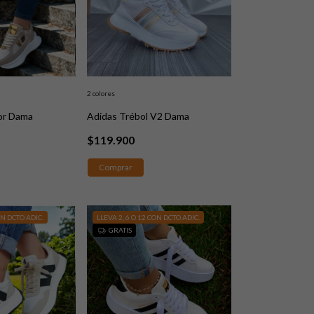
2 colores
or Dama
Adidas Trébol V2 Dama
$119.900
Comprar
ON DCTO ADIC.
LLEVA 2, 6 O 12 CON DCTO ADIC.
GRATIS