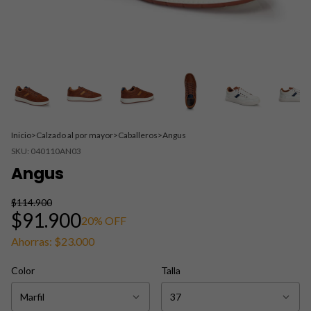
Inicio
>
Calzado al por mayor
>
Caballeros
>
Angus
SKU:
040110AN03
Angus
$114.900
$91.900
20
% OFF
Ahorras:
$23.000
Color
Talla