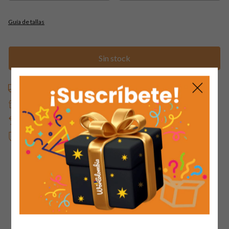
Guía de tallas
Envío gratis
(por tiempo limitado)
En compras de cualquier valor
Contra entrega
Si deseas puedes pagar al recibir
Cambios gratis
Hasta 5 días después de tu compra
Compra 100% segura
Tus datos protegidos y tu compra asegurada