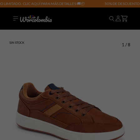
LIMITADO. CLIC AQUÍ PARA MÁS DETALLES 🚚📦
50% DE DESCUENTO E
SIN STOCK
1
/
8