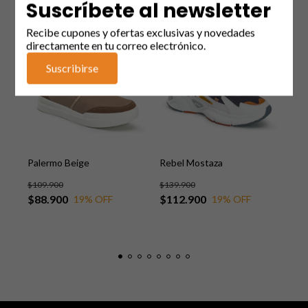
Productos similares
Suscríbete al newsletter
Recibe cupones y ofertas exclusivas y novedades
SIN STOCK
SIN STOCK
S
directamente en tu correo electrónico.
Suscribirse
Palermo Beige
Rebel Mostaza
Pal
$109.900
$139.900
$10
$88.900
$112.900
$8
19
% OFF
19
% OFF