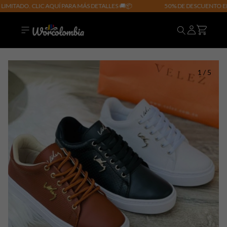
ADO. CLIC AQUÍ PARA MÁS DETALLES 🚚📦
50% DE DESCUENTO EN TOD
1
/
5