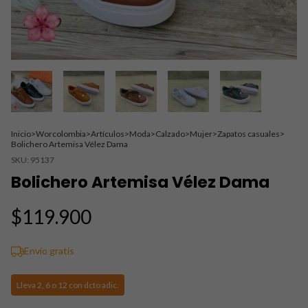
Inicio
>
Worcolombia
>
Artículos
>
Moda
>
Calzado
>
Mujer
>
Zapatos casuales
>
Bolichero Artemisa Vélez Dama
SKU:
95137
Bolichero Artemisa Vélez Dama
$119.900
Envío gratis
Lleva 2, 6 o 12 con dcto adic.