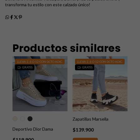
transforma tu estilo con este calzado único!
Productos similares
LLEVA 2, 6 O 12 CON DCTO ADIC.
LLEVA 2, 6 O 12 CON DCTO ADIC.
LL
GRATIS
GRATIS
Zapatillas Marsella
2 col
Deportivo Dior Dama
Adi
$139.900
$119.900
$1