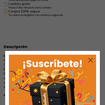
Cambios gratis
Hasta 5 días después de tu compra
Compra 100% segura
Tus datos protegidos y tu compra asegurada
Descripción
Bolichero Artemisa Vélez para Dama: Elegancia y Confort en
Cada Paso
Descubre la sofisticación del
Bolichero Artemisa Vélez para
Dama
, un calzado que redefine el concepto de elegancia y confort.
Este bolichero clásico está diseñado especialmente para la mujer
moderna que busca un estilo versátil tanto para ocasiones
deportivas como casuales.
Características Destacadas:
Calidad AAA
: Fabricado con un material sintético perforado de
excelente calidad
, garantiza durabilidad y un acabado impecable.