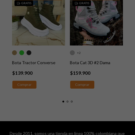
GRATIS
GRATIS
Bot
+2
Bota Tractor Converse
Bota Cat 3D #2 Dama
$1
$139.900
$159.900
Comprar
Comprar
Desde 2011, somos una tienda en línea 100% colombiana que