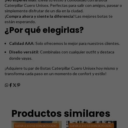
Caterpillar Cuero Unisex. Perfectas para salir con amigos, pasear o
simplemente disfrutar de un día en la ciudad.
¡Compra ahora y siente la diferencia!
Las mejores botas te
están esperando.
¿Por qué elegirlas?
Calidad AAA
: Solo ofrecemos lo mejor para nuestros clientes.
Diseño versátil
: Combínalas con cualquier outfit y destaca
donde vayas.
¡Adquiere tu par de Botas Caterpillar Cuero Unisex hoy mismo y
transforma cada paso en un momento de confort y estilo!
Productos similares
LLEVA 2, 6 O 12 CON DCTO ADIC.
LLEVA 2, 6 O 12 CON DCTO ADIC.
S