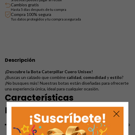
Cambios gratis
Hasta 5 días después de tu compra
Compra 100% segura
Tus datos protegidos y tu compra asegurada
Descripción
¡Descubre la Bota Caterpillar Cuero Unisex!
¿Buscas un calzado que combine
calidad
,
comodidad
y
estilo
?
¡No busques más! Nuestras botas están diseñadas para ofrecerte
una experiencia única, ideal para cualquier ocasión.
Características
Destacadas:
Material de alta calidad
: Hechas de
100% cuero
, garantizando
durabilidad y resistencia.