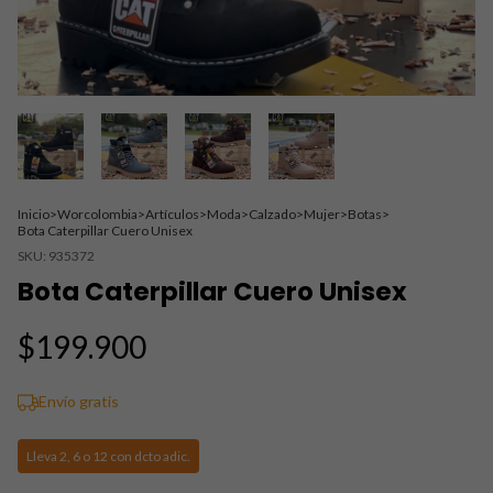
Inicio
>
Worcolombia
>
Artículos
>
Moda
>
Calzado
>
Mujer
>
Botas
>
Bota Caterpillar Cuero Unisex
SKU:
935372
Bota Caterpillar Cuero Unisex
$199.900
Envío gratis
Lleva 2, 6 o 12 con dcto adic.