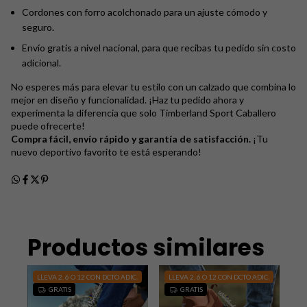
Cordones con forro acolchonado para un ajuste cómodo y
seguro.
Envío gratis a nivel nacional, para que recibas tu pedido sin costo
adicional.
No esperes más para elevar tu estilo con un calzado que combina lo
mejor en diseño y funcionalidad. ¡Haz tu pedido ahora y
experimenta la diferencia que solo Timberland Sport Caballero
puede ofrecerte!
Compra fácil, envío rápido y garantía de satisfacción.
¡Tu
nuevo deportivo favorito te está esperando!
Productos similares
C.
LLEVA 2, 6 O 12 CON DCTO ADIC.
LLEVA 2, 6 O 12 CON DCTO ADIC.
LL
GRATIS
GRATIS