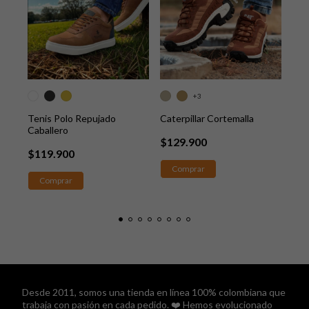
+3
+3
Tenis Polo Repujado
Caterpillar Cortemalla
Bot
Caballero
$129.900
$1
$119.900
Comprar
C
Comprar
Desde 2011, somos una tienda en línea 100% colombiana que
trabaja con pasión en cada pedido. ❤️ Hemos evolucionado