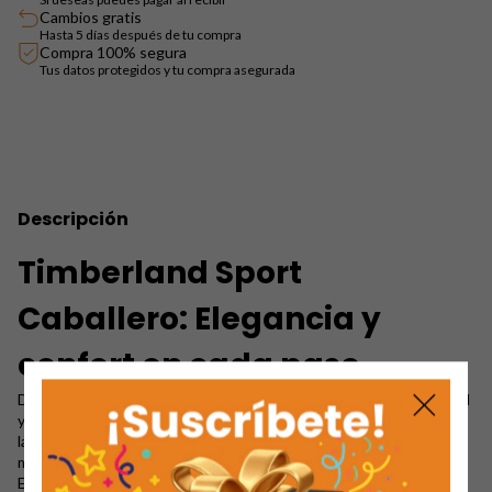
Cambios gratis
Hasta 5 días después de tu compra
Compra 100% segura
Tus datos protegidos y tu compra asegurada
Descripción
Timberland Sport
Caballero: Elegancia y
confort en cada paso
Descubre el
deportivo para caballero
que combina estilo, calidad
y comodidad en un solo calzado. El
Timberland Sport Caballero
es
la referencia ideal para quienes buscan un diseño moderno con
materiales premium en calidad AAA.
Este zapato está elaborado con
cuero vegano y material tipo