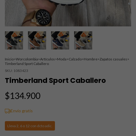
Inicio
>
Worcolombia
>
Artículos
>
Moda
>
Calzado
>
Hombre
>
Zapatos casuales
>
Timberland Sport Caballero
SKU:
1083423
Timberland Sport Caballero
$134.900
Envío gratis
Lleva 2, 6 o 12 con dcto adic.