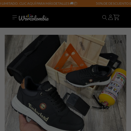
TADO. CLIC AQUÍ PARA MÁS DETALLES 🚚📦
50% DE DESCUENTO EN TO
1
/
4