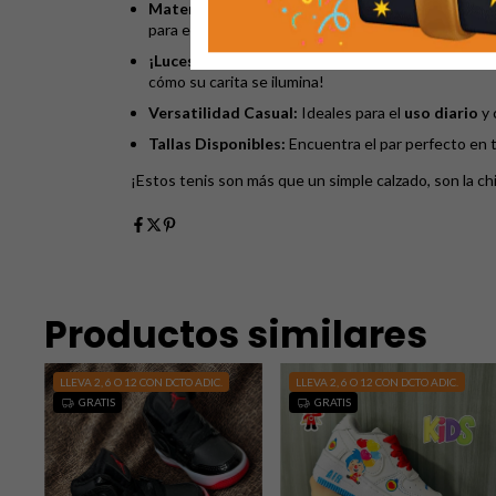
Materiales de Calidad:
Fabricados con
material 
para el ritmo de las niñas!
¡Luces en Cada Paso!
La
suela de PVC integrada
cómo su carita se ilumina!
Versatilidad Casual:
Ideales para el
uso diario
y 
Tallas Disponibles:
Encuentra el par perfecto en t
¡Estos tenis son más que un simple calzado, son la ch
Productos similares
LLEVA 2, 6 O 12 CON DCTO ADIC.
LLEVA 2, 6 O 12 CON DCTO ADIC.
GRATIS
GRATIS