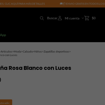
QUÍ PARA MÁS DETALLES
🚚📦 ENVIO GRATIS EN TODOS LOS PRODUCTO
Mi cuenta
Buscar
$0
sApp
>
Artículos
>
Moda
>
Calzado
>
Niños
>
Zapatillas deportivas
>
anco con Luces
iña Rosa Blanco con Luces
0
cto adic.