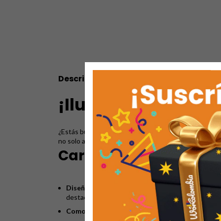
Descripción
¡Ilumina sus pasos
¿Estás buscando el calzado perfecto que combine
di
no solo acompañarán sus aventuras diarias, sino que t
Características que l
Diseño Exclusivo:
Estos
tenis deportivos réplic
destaquen con estilo a donde quiera que vayan!
Comodidad Asegurada:
Cuentan con un práctic