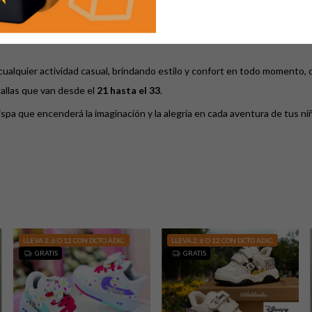
sintético de la más alta calidad y textil
en el exterior, ofreciendo durab
 con luces
hace que cada movimiento sea una experiencia mágica, convirt
cualquier actividad casual, brindando estilo y confort en todo momento, 
allas que van desde el
21 hasta el 33
.
ispa que encenderá la imaginación y la alegría en cada aventura de tus ni
LLEVA 2, 6 O 12 CON DCTO ADIC.
LLEVA 2, 6 O 12 CON DCTO ADIC.
GRATIS
GRATIS