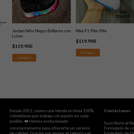
Jordan Niño Negro Brillante con
Nike F1 Plim Plim
Luces
$119.900
$119.900
Comprar
Comprar
Desde 2011, somos una tienda en línea 100%
Contáctanos
colombiana que trabaja con pasión en cada
pedido. ❤️ Hemos evolucionado
Suscríbete al N
constantemente para ofrecerte un servicio
Formulario de c
de calidad. Gracias por apoyar el talento y el
Formulario de D