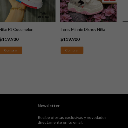
Nike F1 Cocomelon
Tenis Minnie Disney Niña
Nik
$119.900
$119.900
$1
Comprar
Comprar
C
Newsletter
Recibe ofertas exclusivas y novedades
directamente en tu email.