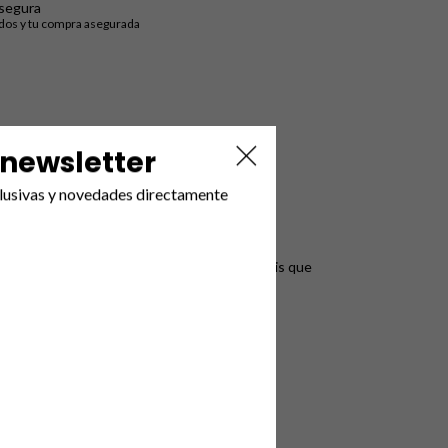
segura
idos y tu compra asegurada
 newsletter
lusivas y novedades directamente
? ¡No busques más! Te presentamos unos tenis que
luminan con cada paso.
en
rosa, blanco y azul
. ¡Ideales para que se
 sus pequeños pies en crecimiento.