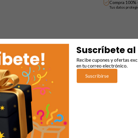
Compra 100% 
Tus datos proteg
Suscríbete al
Recibe cupones y ofertas exc
 con estilo y magia!
en tu correo electrónico.
Suscribirse
versión, comodidad y un toque de magia
para las princesas del hogar
ambién las llenarán de luz y color. Prepárate para ver cómo sus ojos se i
es encantarán:
a nacional
son perfectos para niñas, con un vibrante y moderno diseño 
o
ajuste de cordón
que garantiza un ajuste seguro y personalizado para