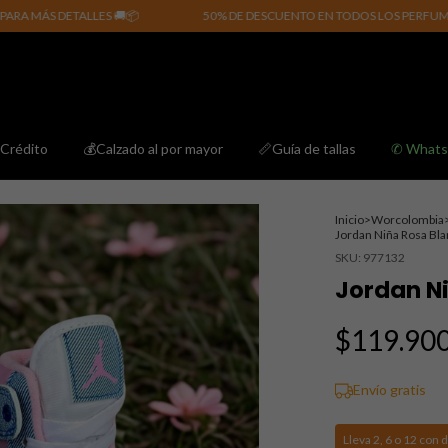
DETALLES 🚚📦
50% DE DESCUENTO EN TODOS LOS PERFUMES. CLIC A
Crédito
💰Calzado al por mayor
📏Guía de tallas
✆ What
Inicio
>
Worcolombia
Jordan Niña Rosa Bl
SKU:
977132
Jordan N
$119.90
Envío gratis
Lleva 2, 6 o 12 con d