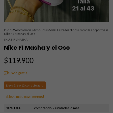
Inicio
>
Worcolombia
>
Artículos
>
Moda
>
Calzado
>
Niños
>
Zapatillas deportivas
>
Nike F1 Masha y el Oso
SKU:
NF1MASHA
Nike F1 Masha y el Oso
$119.900
Envío gratis
Lleva 2, 6 o 12 con dcto adic.
¡Lleva más, paga menos!
10% OFF
comprando 2 unidades o más