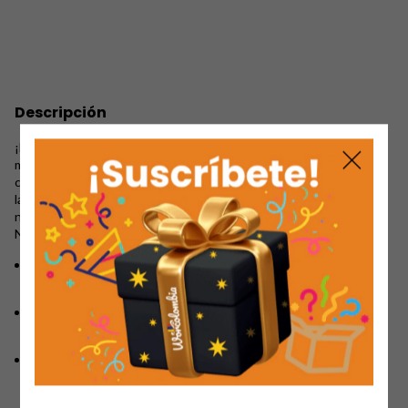
Descripción
¡Haz que cada paso de tus pequeños sea una aventura llena de
magia con los
Nike F1 Masha y el Oso
! Estos tenis sublimados
con
stickers
de vinilo de alta calidad están diseñados pensando en
la comodidad, el estilo y, sobre todo, la diversión de los niños y
niñas que adoran a estos encantadores personajes.
Nuestros Nike For One se destacan por:
Variedad de tallas
: desde la 21 hasta la 43, para que toda la
familia pueda disfrutar de su estilo único.
Materiales de primera
:
stickers
en vinilo que garantizan
acabados duraderos y resistentes al desgaste diario.
Comodidad superior
: livianos y acolchonados, perfectos para
el uso diario y para que los más pequeños caminen seguros y
felices.