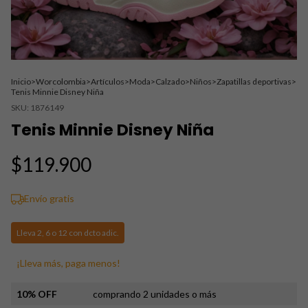
Inicio
>
Worcolombia
>
Artículos
>
Moda
>
Calzado
>
Niños
>
Zapatillas deportivas
>
Tenis Minnie Disney Niña
SKU:
1876149
Tenis Minnie Disney Niña
$119.900
Envío gratis
Lleva 2, 6 o 12 con dcto adic.
¡Lleva más, paga menos!
10% OFF
comprando 2 unidades o más