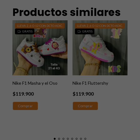
Productos similares
C.
LLEVA 2, 6 O 12 CON DCTO ADIC.
LLEVA 2, 6 O 12 CON DCTO ADIC.
LL
GRATIS
GRATIS
Nike F1 Masha y el Oso
Nike F1 Fluttershy
Jor
con
$119.900
$119.900
$1
Comprar
Comprar
C