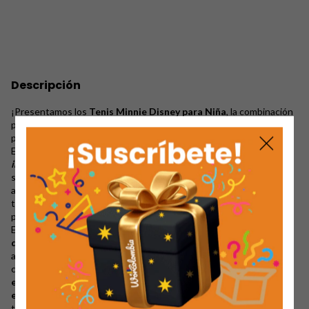
Descripción
¡Presentamos los
Tenis Minnie Disney para Niña
, la combinación
perfecta entre diversión, estilo y comodidad para las más
pequeñas de la casa!
Estos tenis deportivos están elaborados con
cuero vegano
importado de alta calidad
, asegurando no solo un calce cómodo,
sino también un producto duradero y amigable con el medio
ambiente. La
suela en goma importada
ofrece una excelente
tracción, ideal para que las niñas corran y jueguen sin
preocupaciones.
El diseño es simplemente encantador: la
capellada presenta
detalles y acabados inspirados en
Minnie Mouse
, con cortes de
alta costura y terminaciones 10/10 que resaltan la calidad y el
cuidado en cada puntada. Además, cuentan con
cierres mágicos
en la lengüeta
, facilitando el calce y ajuste, con un
forro interno
en licron importado
que garantiza suavidad y confort durante
todo el día.