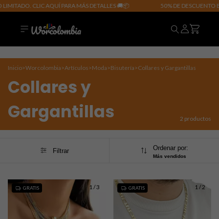
LIMITADO. CLIC AQUÍ PARA MÁS DETALLES 🚚📦
50% DE DESCUENTO EN
Inicio
>
Worcolombia
>
Artículos
>
Moda
>
Bisutería
>
Collares y Gargantillas
Collares y
Gargantillas
2 productos
Ordenar por:
Filtrar
Más vendidos
1
/
3
1
/
2
GRATIS
GRATIS