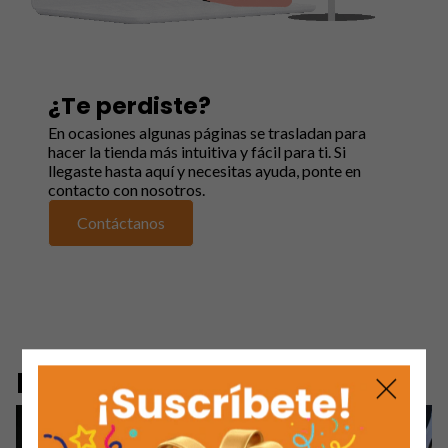
¿Te perdiste?
En ocasiones algunas páginas se trasladan para
hacer la tienda más intuitiva y fácil para ti. Si
llegaste hasta aquí y necesitas ayuda, ponte en
contacto con nosotros.
Contáctanos
Productos destacados:
LLEVA 2, 6 O 12 CON DCTO ADIC.
LLEVA 2, 6 O 12 CON DCTO ADIC.
GRATIS
GRATIS