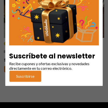
+3
+3
Botas Caterpillar Caballero
Botas Timberland Caballero
Suscríbete al newsletter
$149.900
$134.900
Recibe cupones y ofertas exclusivas y novedades
directamente en tu correo electrónico.
Comprar
Comprar
Suscribirse